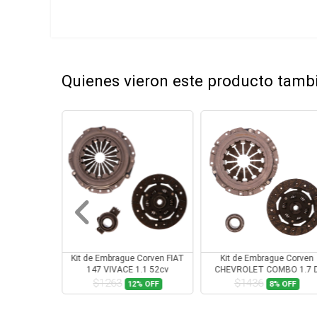
Quienes vieron este producto tam
Corven FIAT
Kit de Embrague Corven FIAT
Kit de Embrague Corven
61cv
147 VIVACE 1.1 52cv
CHEVROLET COMBO 1.7 
$1263
$1436
2%
OFF
12%
OFF
8%
OFF