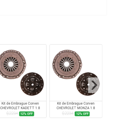
Kit de Embrague Corven
Kit de Embrague Corven
Kit de E
CHEVROLET KADETT 1.8
CHEVROLET MONZA 1.8
CITROEN 
$2234
$2234
$19
12%
OFF
12%
OFF