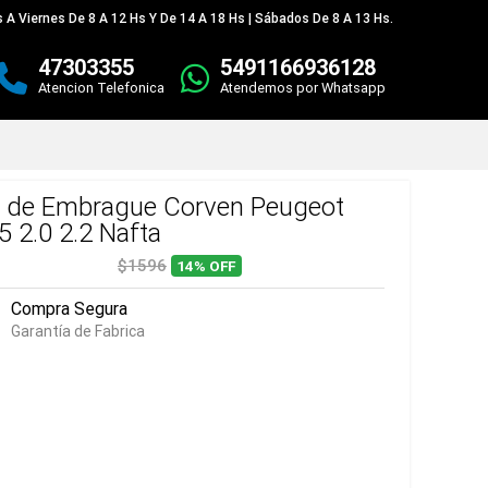
 A Viernes De 8 A 12 Hs Y De 14 A 18 Hs | Sábados De 8 A 13 Hs.
47303355
5491166936128
Atencion Telefonica
Atendemos por Whatsapp
t de Embrague Corven Peugeot
5 2.0 2.2 Nafta
$1596
14%
OFF
Compra Segura
Garantía de Fabrica