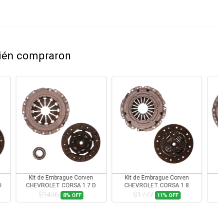
bién compraron
Kit de Embrague Corven
Kit de Embrague Corven
D
CHEVROLET CORSA 1.7 D
CHEVROLET CORSA 1.8
1995-1999
$1436
$1772
8%
OFF
11%
OFF