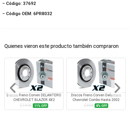
– Código: 37692
– Código OEM: 6PR8032
Quienes vieron este producto también compraron
Discos Freno Corven DELANTERO
Discos Freno Corven Delantero
CHEVROLET BLAZER 4X2
Chevrolet Combo Hasta 2002
$1496
$484
11%
OFF
8%
OFF