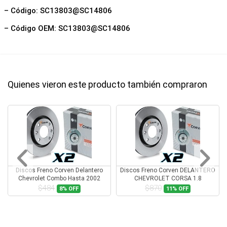
– Código: SC13803@SC14806
– Código OEM: SC13803@SC14806
Quienes vieron este producto también compraron
Discos Freno Corven Delantero
Discos Freno Corven DELANTERO
Chevrolet Combo Hasta 2002
CHEVROLET CORSA 1.8
$484
$870
8%
OFF
11%
OFF