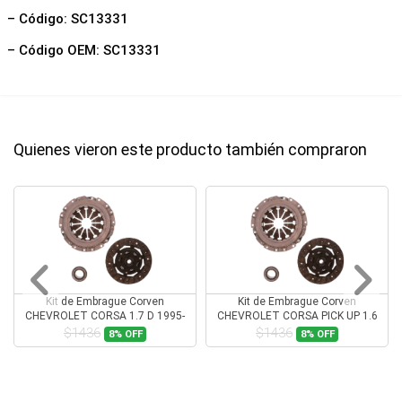
– Código: SC13331
– Código OEM: SC13331
Quienes vieron este producto también compraron
Kit de Embrague Corven
Kit de Embrague Corven
CHEVROLET CORSA 1.7 D 1995-
CHEVROLET CORSA PICK UP 1.6
1999
$1436
$1436
8%
OFF
8%
OFF