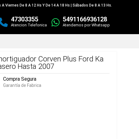
 A Viernes De 8 A 12 Hs Y De 14 A 18 Hs | Sábados De 8 A 13 Hs.
47303355
5491166936128
Atencion Telefonica
Atendemos por Whatsapp
ortiguador Corven Plus Ford Ka
asero Hasta 2007
Compra Segura
Garantía de Fabrica