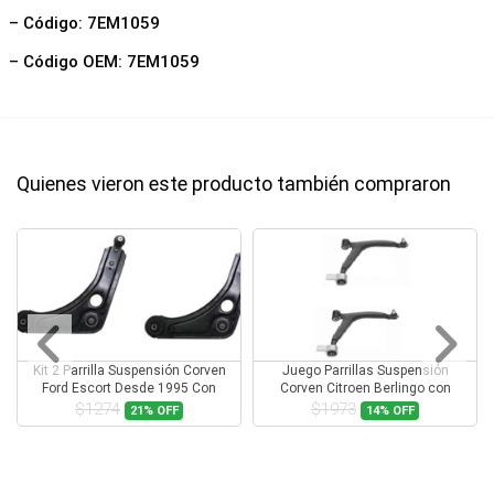
– Código: 7EM1059
– Código OEM: 7EM1059
Quienes vieron este producto también compraron
Kit 2 Parrilla Suspensión Corven
Juego Parrillas Suspensión
Ford Escort Desde 1995 Con
Corven Citroen Berlingo con
Rotula
Rotula
$1274
$1973
21%
OFF
14%
OFF