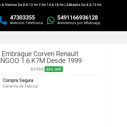
 A Viernes De 8 A 12 Hs Y De 14 A 18 Hs | Sábados De 8 A 13 Hs.
47303355
5491166936128
Atencion Telefonica
Atendemos por Whatsapp
t Embrague Corven Renault
NGOO 1.6 K7M Desde 1999
$1933
23%
OFF
Compra Segura
Garantía de Fabrica