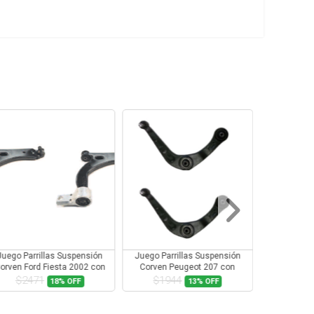
Juego Parrillas Suspensión
Juego Parrillas Suspensión
Juego Parr
orven Ford Fiesta 2002 con
Corven Peugeot 207 con
Corven Peu
Rotula
Rotula
$2471
$1944
$19
18%
OFF
13%
OFF