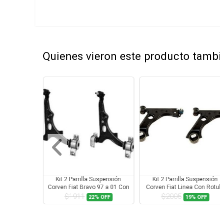
Quienes vieron este producto tam
Suspensión
Kit 2 Parrilla Suspensión
Kit 2 Parrilla Suspensión
t Corsa Con
Corven Fiat Bravo 97 a 01 Con
Corven Fiat Linea Con Rotu
a
Rotula
$1911
$2005
3%
OFF
22%
OFF
19%
OFF