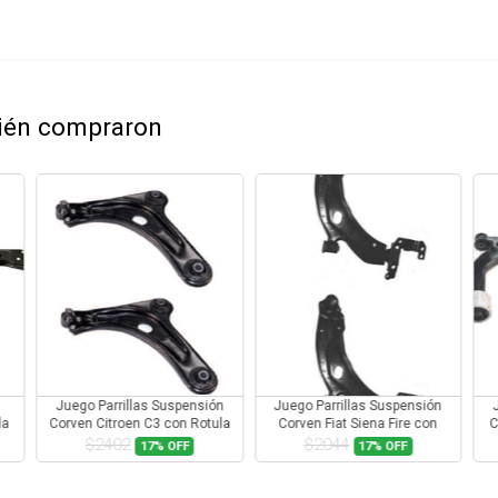
bién compraron
Juego Parrillas Suspensión
Juego Parrillas Suspensión
la
Corven Citroen C3 con Rotula
Corven Fiat Siena Fire con
C
Rotula
$2402
$2044
17%
OFF
17%
OFF