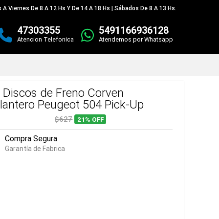
 A Viernes De 8 A 12 Hs Y De 14 A 18 Hs | Sábados De 8 A 13 Hs.
47303355
5491166936128
Atencion Telefonica
Atendemos por Whatsapp
t Discos de Freno Corven
lantero Peugeot 504 Pick-Up
$627
21%
OFF
Compra Segura
Garantía de Fabrica