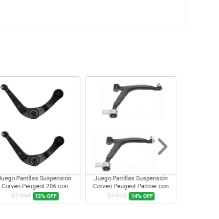
Juego Parrillas Suspensión
Juego Parrillas Suspensión
Juego Parr
Corven Peugeot 206 con
Corven Peugeot Partner con
Corven Rena
Rotula
Rotula
$1944
$1973
$10
13%
OFF
14%
OFF