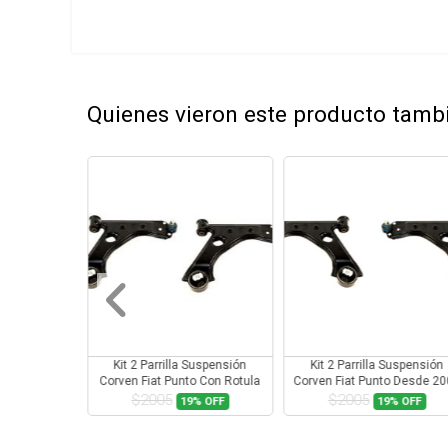
Quienes vieron este producto tam
Suspensión
Kit 2 Parrilla Suspensión
Kit 2 Parrilla Suspensión
a Desde 2005
Corven Fiat Punto Con Rotula
Corven Fiat Punto Desde 2
ula
Con Rotula
$2005
$2005
9%
OFF
19%
OFF
19%
OFF