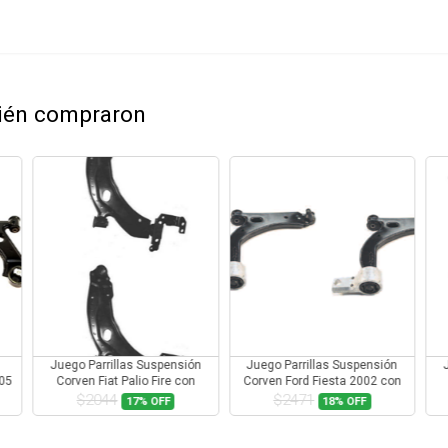
bién compraron
Juego Parrillas Suspensión
Juego Parrillas Suspensión
005
Corven Fiat Palio Fire con
Corven Ford Fiesta 2002 con
Rotula
Rotula
$2044
$2471
17%
OFF
18%
OFF