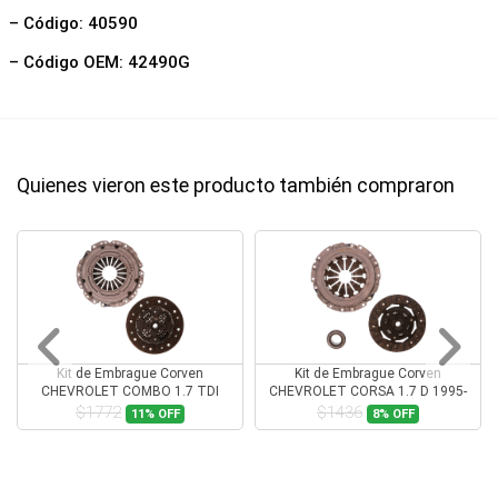
– Código: 40590
– Código OEM: 42490G
Quienes vieron este producto también compraron
Kit de Embrague Corven
Kit de Embrague Corven
CHEVROLET COMBO 1.7 TDI
CHEVROLET CORSA 1.7 D 1995-
1993-2000
1999
$1772
$1436
11%
OFF
8%
OFF