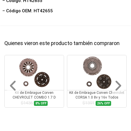
– Código: HT42655
– Código OEM: HT42655
Quienes vieron este producto también compraron
Kit de Embrague Corven
Kit de Embrague Corven Chevrolet
CHEVROLET COMBO 1.7 D
CORSA 1.0 8v y 16v Todos
$1436
$1391
8%
OFF
26%
OFF