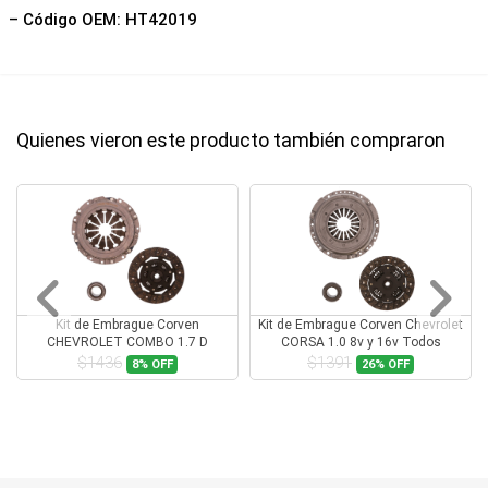
– Código OEM: HT42019
Quienes vieron este producto también compraron
Kit de Embrague Corven
Kit de Embrague Corven Chevrolet
CHEVROLET COMBO 1.7 D
CORSA 1.0 8v y 16v Todos
$1436
$1391
8%
OFF
26%
OFF