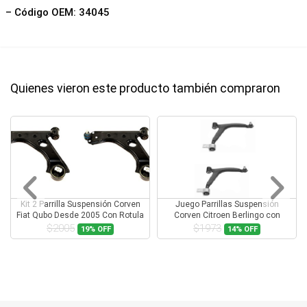
– Código OEM: 34045
Quienes vieron este producto también compraron
Kit 2 Parrilla Suspensión Corven
Juego Parrillas Suspensión
Fiat Qubo Desde 2005 Con Rotula
Corven Citroen Berlingo con
Rotula
$2005
$1973
19%
OFF
14%
OFF