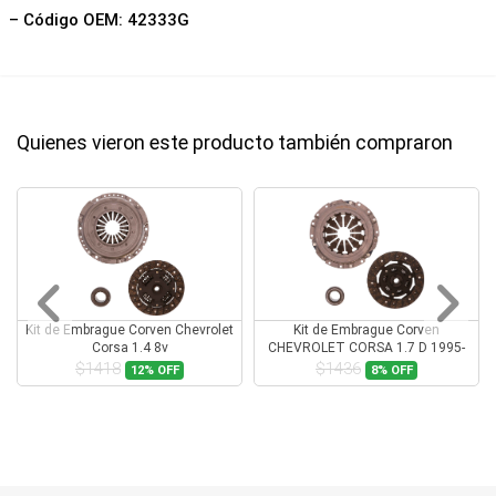
– Código OEM: 42333G
Quienes vieron este producto también compraron
Kit de Embrague Corven Chevrolet
Kit de Embrague Corven
Corsa 1.4 8v
CHEVROLET CORSA 1.7 D 1995-
1999
$1418
$1436
12%
OFF
8%
OFF