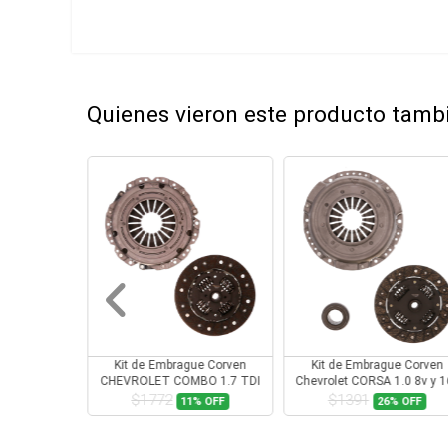
Quienes vieron este producto tam
ague Corven
Kit de Embrague Corven
Kit de Embrague Corv
OMBO 1.7 TDI
Chevrolet CORSA 1.0 8v y 16v
CHEVROLET CORSA 1
-2000
Todos
$1391
$1772
11%
OFF
26%
OFF
11%
OFF