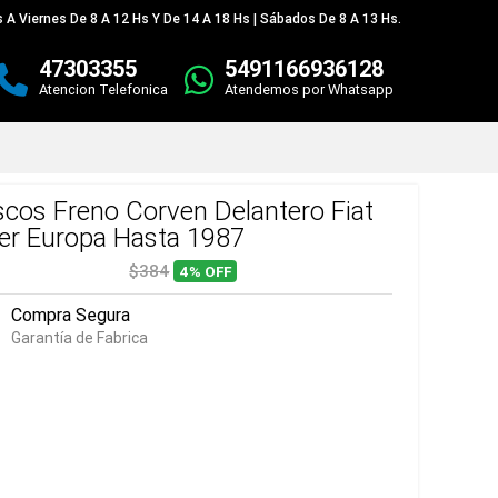
 A Viernes De 8 A 12 Hs Y De 14 A 18 Hs | Sábados De 8 A 13 Hs.
47303355
5491166936128
Atencion Telefonica
Atendemos por Whatsapp
scos Freno Corven Delantero Fiat
er Europa Hasta 1987
$384
4%
OFF
Compra Segura
Garantía de Fabrica