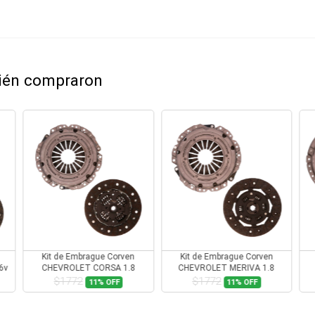
bién compraron
en
Kit de Embrague Corven
Kit de Embrague Corven
.8
CHEVROLET MERIVA 1.8
CHEVROLET MONZA 2.0
$1772
$2234
11%
OFF
12%
OFF