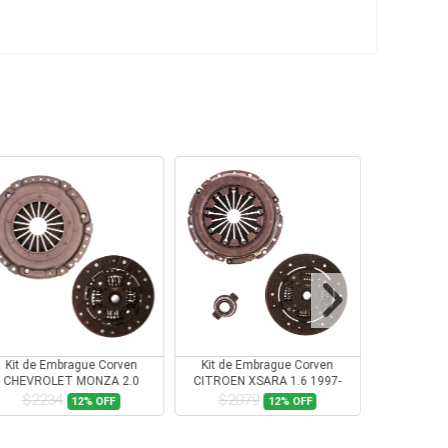
Kit de Embrague Corven
Kit de Embrague Corven
Kit de E
CITROEN XSARA 1.6 1997-
CITROEN XSARA 1.8 1997-
2000
2000
$2079
$1906
$1
12%
OFF
18%
OFF