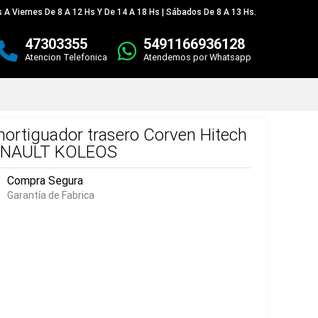
 A Viernes De 8 A 12 Hs Y De 14 A 18 Hs | Sábados De 8 A 13 Hs.
47303355
5491166936128
Atencion Telefonica
Atendemos por Whatsapp
ortiguador trasero Corven Hitech
NAULT KOLEOS
Compra Segura
Garantía de Fabrica