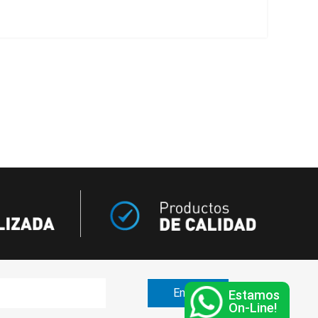
Estamos
On-Line!