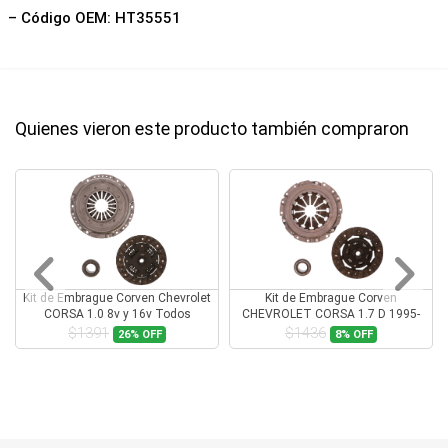
– Código OEM: HT35551
Quienes vieron este producto también compraron
Kit de Embrague Corven Chevrolet
Kit de Embrague Corven
CORSA 1.0 8v y 16v Todos
CHEVROLET CORSA 1.7 D 1995-
1999
$1391
$1436
26%
OFF
8%
OFF