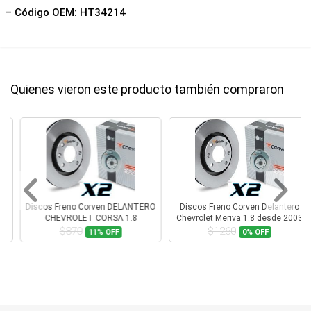
– Código OEM: HT34214
Quienes vieron este producto también compraron
ERO
Discos Freno Corven Delantero
Discos Freno Corven Delantero
Chevrolet Meriva 1.8 desde 2003
Chevrolet Montana 1.4 1.8 8v
$1260
$870
0%
OFF
11%
OFF