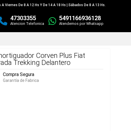
 A Viernes De 8 A 12 Hs Y De 14 A 18 Hs | Sábados De 8 A 13 Hs.
47303355
5491166936128
Atencion Telefonica
Atendemos por Whatsapp
ortiguador Corven Plus Fiat
rada Trekking Delantero
Compra Segura
Garantía de Fabrica