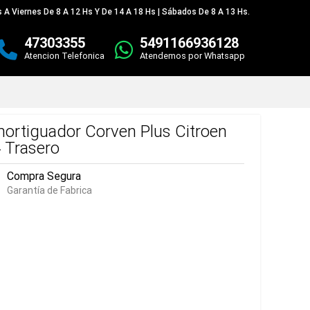
 A Viernes De 8 A 12 Hs Y De 14 A 18 Hs | Sábados De 8 A 13 Hs.
47303355
5491166936128
Atencion Telefonica
Atendemos por Whatsapp
ortiguador Corven Plus Citroen
 Trasero
Compra Segura
Garantía de Fabrica