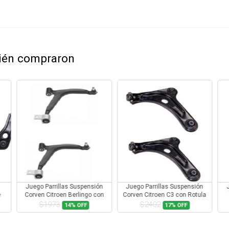
bién compraron
spensión
Juego Parrillas Suspensión
Juego Parrillas Suspensión
ingo con
Corven Citroen C3 con Rotula
Corven Fiat Siena Fire con
Rotula
$2402
$2044
FF
17%
OFF
17%
OFF