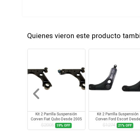
Quienes vieron este producto tam
rrilla Suspensión
Kit 2 Parrilla Suspensión
Juego Parrillas Su
at Qubo Desde 2005
Corven Ford Escort Desde
Corven Citroen Berl
on Rotula
1995 Con Rotula
Rotula
05
$1274
$1973
19%
OFF
21%
OFF
14%
O