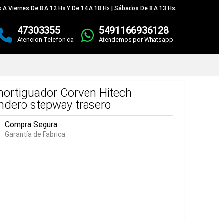
 A Viernes De 8 A 12 Hs Y De 14 A 18 Hs | Sábados De 8 A 13 Hs.
47303355
5491166936128
Atencion Telefonica
Atendemos por Whatsapp
ortiguador Corven Hitech
ndero stepway trasero
Compra Segura
Garantía de Fabrica