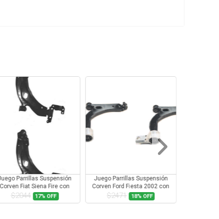
Juego Parrillas Suspensión
Juego Parrillas Suspensión
Jue
Corven Ford Fiesta 2002 con
Corven Peugeot 207 con
Co
Rotula
Rotula
$2471
$1944
18%
OFF
13%
OFF