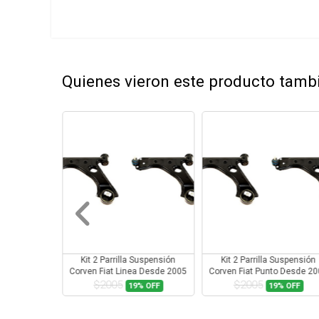
Quienes vieron este producto tam
Suspensión
Kit 2 Parrilla Suspensión
Kit 2 Parrilla Suspensión
a Con Rotula
Corven Fiat Linea Desde 2005
Corven Fiat Punto Desde 2
Con Rotula
Con Rotula
$2005
$2005
9%
OFF
19%
OFF
19%
OFF