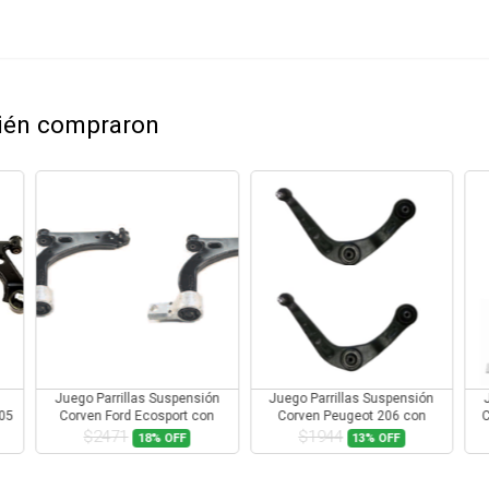
bién compraron
Juego Parrillas Suspensión
Juego Parrillas Suspensión
005
Corven Ford Ecosport con
Corven Peugeot 206 con
C
Rotula
Rotula
$2471
$1944
18%
OFF
13%
OFF