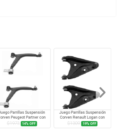
Juego Parrillas Suspensión
Juego Parrillas Suspensión
Juego Parr
orven Peugeot Partner con
Corven Renault Logan con
Corven Re
Rotula
Rotula
$1973
$1309
$10
14%
OFF
19%
OFF