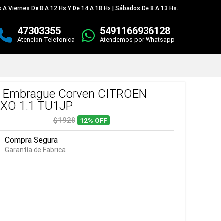
 A Viernes De 8 A 12 Hs Y De 14 A 18 Hs | Sábados De 8 A 13 Hs.
47303355
5491166936128
Atencion Telefonica
Atendemos por Whatsapp
t Embrague Corven CITROEN
XO 1.1 TU1JP
$1928
12%
OFF
Compra Segura
Garantía de Fabrica