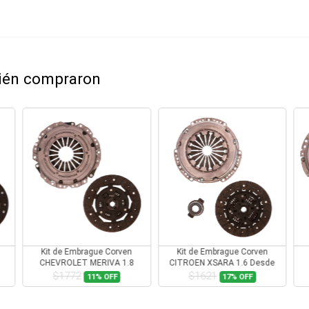
bién compraron
Kit de Embrague Corven
Kit de Embrague Corven
CHEVROLET MERIVA 1.8
CITROEN XSARA 1.6 Desde
2000
$1772
$1621
11%
OFF
17%
OFF