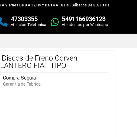
 A Viernes De 8 A 12 Hs Y De 14 A 18 Hs | Sábados De 8 A 13 Hs.
47303355
5491166936128
Atencion Telefonica
Atendemos por Whatsapp
t Discos de Freno Corven
LANTERO FIAT TIPO
Compra Segura
Garantía de Fabrica