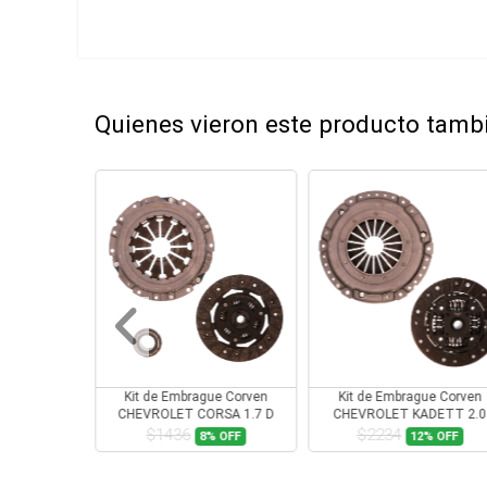
Quienes vieron este producto tam
ue Corven
Kit de Embrague Corven
Kit de Embrague Corven
BO 1.7 TDI
CHEVROLET CORSA 1.7 D
CHEVROLET KADETT 2.0
000
1995-1999
$1436
$2234
1%
OFF
8%
OFF
12%
OFF