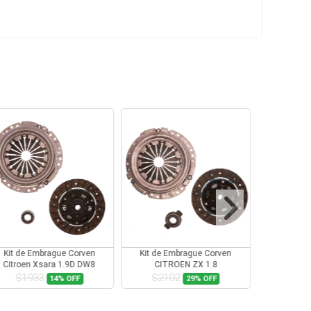
Kit de Embrague Corven
Kit de Embrague Corven
Kit de E
Citroen Xsara 1.9D DW8
CITROEN ZX 1.8
CITROEN Z
$1933
$2102
$27
14%
OFF
29%
OFF