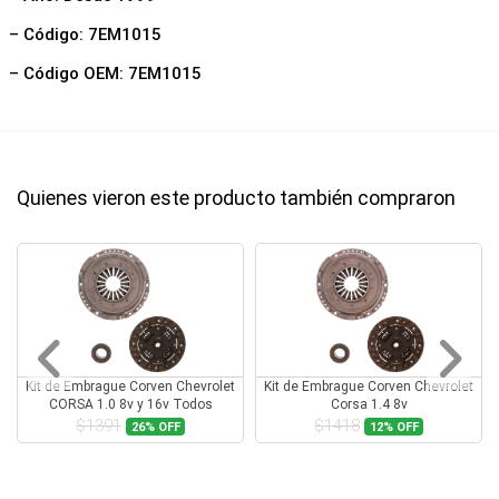
– Código: 7EM1015
– Código OEM: 7EM1015
Quienes vieron este producto también compraron
Kit de Embrague Corven Chevrolet
Kit de Embrague Corven Chevrolet
CORSA 1.0 8v y 16v Todos
Corsa 1.4 8v
$1391
$1418
26%
OFF
12%
OFF