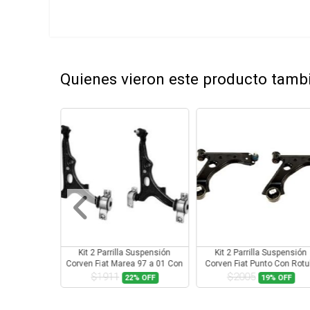
Quienes vieron este producto tam
Suspensión
Kit 2 Parrilla Suspensión
Kit 2 Parrilla Suspensión
 97 a 01 Con
Corven Fiat Marea 97 a 01 Con
Corven Fiat Punto Con Rotu
a
Rotula
$1911
$2005
2%
OFF
22%
OFF
19%
OFF