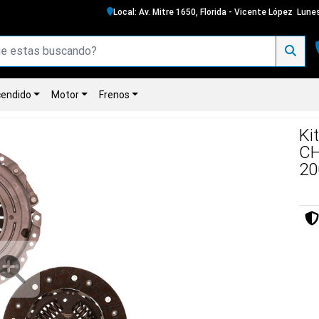
Local: Av. Mitre 1650, Florida - Vicente López
Lunes
endido
Motor
Frenos
Ki
CH
20