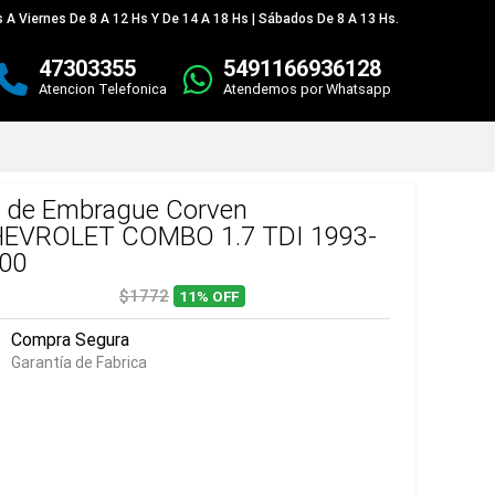
 A Viernes De 8 A 12 Hs Y De 14 A 18 Hs | Sábados De 8 A 13 Hs.
47303355
5491166936128
Atencion Telefonica
Atendemos por Whatsapp
t de Embrague Corven
EVROLET COMBO 1.7 TDI 1993-
00
$1772
11%
OFF
Compra Segura
Garantía de Fabrica