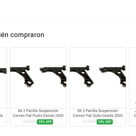
bién compraron
Kit 2 Parrilla Suspensión
Kit 2 Parrilla Suspensión
la
Corven Fiat Punto Desde 2005
Corven Fiat Qubo Desde 2005
C
Con Rotula
Con Rotula
$2005
$2005
19%
OFF
19%
OFF