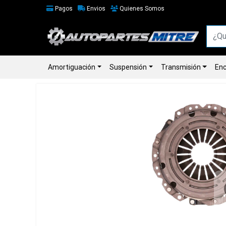
Pagos
Envios
Quienes Somos
Amortiguación
Suspensión
Transmisión
Enc