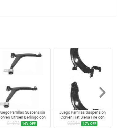
Juego Parrillas Suspensión
Juego Parrillas Suspensión
Juego Parr
orven Citroen Berlingo con
Corven Fiat Siena Fire con
Corven For
Rotula
Rotula
$1973
$2044
$24
14%
OFF
17%
OFF