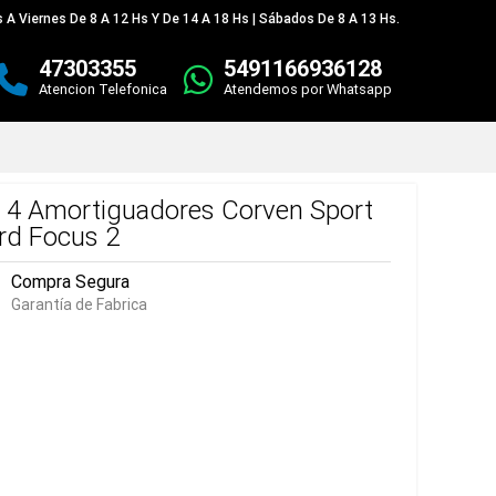
 A Viernes De 8 A 12 Hs Y De 14 A 18 Hs | Sábados De 8 A 13 Hs.
47303355
5491166936128
Atencion Telefonica
Atendemos por Whatsapp
t 4 Amortiguadores Corven Sport
rd Focus 2
Compra Segura
Garantía de Fabrica