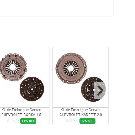
Kit de Embrague Corven
Kit de Embrague Corven
Kit de E
CHEVROLET CORSA 1.8
CHEVROLET KADETT 2.0
CITROEN X
$1772
$2234
$16
11%
OFF
12%
OFF