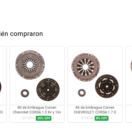
bién compraron
Kit de Embrague Corven
Kit de Embrague Corven
DI
Chevrolet CORSA 1.0 8v y 16v
CHEVROLET CORSA 1.7 D
Todos
1995-1999
$1391
$1436
26%
OFF
8%
OFF