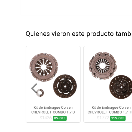
Quienes vieron este producto tam
Corven FIAT
Kit de Embrague Corven
Kit de Embrague Corven
61cv
CHEVROLET COMBO 1.7 D
CHEVROLET COMBO 1.7 T
1993-2000
$1436
$1772
2%
OFF
8%
OFF
11%
OFF