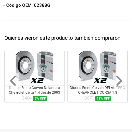
– Código OEM: 62388G
Quienes vieron este producto también compraron
Discos Freno Corven Delantero
Discos Freno Corven DELANTERO
Chevrolet Celta 1.4 desde 2003
CHEVROLET CORSA 1.8
$484
$870
8%
OFF
11%
OFF