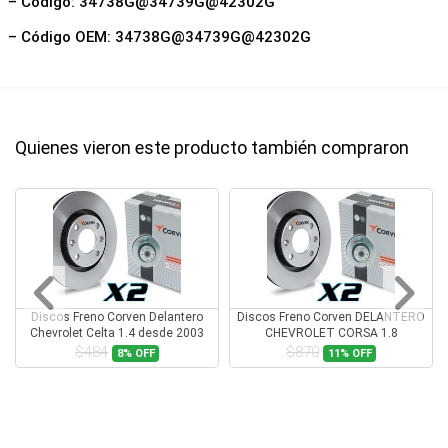
– Código: 34738G@34739G@42302G
– Código OEM: 34738G@34739G@42302G
Quienes vieron este producto también compraron
Discos Freno Corven Delantero
Discos Freno Corven DELANTERO
Chevrolet Celta 1.4 desde 2003
CHEVROLET CORSA 1.8
$484
$870
8%
OFF
11%
OFF