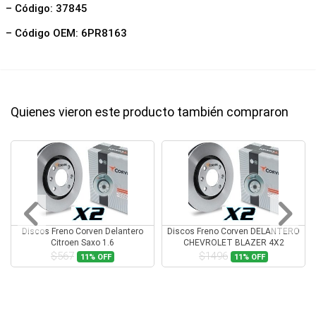
– Código: 37845
– Código OEM: 6PR8163
Quienes vieron este producto también compraron
Discos Freno Corven Delantero
Discos Freno Corven DELANTERO
Citroen Saxo 1.6
CHEVROLET BLAZER 4X2
$567
$1496
11%
OFF
11%
OFF