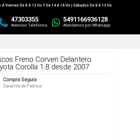
 A Viernes De 8 A 12 Hs Y De 14 A 18 Hs | Sábados De 8 A 13 Hs.
47303355
5491166936128
Atencion Telefonica
Atendemos por Whatsapp
scos Freno Corven Delantero
yota Corolla 1.8 desde 2007
Compra Segura
Garantía de Fabrica