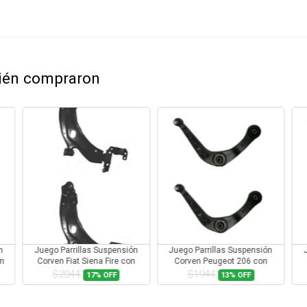
bién compraron
n
Juego Parrillas Suspensión
Juego Parrillas Suspensión
on
Corven Fiat Siena Fire con
Corven Peugeot 206 con
Rotula
Rotula
$2044
$1944
17%
OFF
13%
OFF