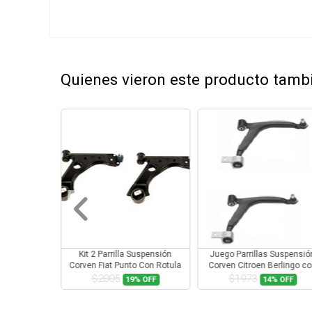
Quienes vieron este producto tam
Suspensión
Kit 2 Parrilla Suspensión
Juego Parrillas Suspensió
 97 a 01 Con
Corven Fiat Punto Con Rotula
Corven Citroen Berlingo c
a
Rotula
$2005
$1973
2%
OFF
19%
OFF
14%
OFF