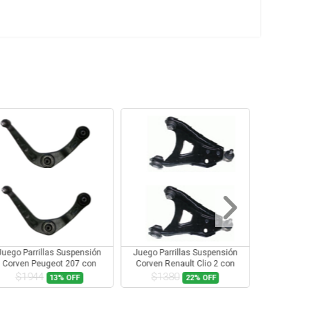
Juego Parrillas Suspensión
Juego Parrillas Suspensión
Juego Parr
Corven Peugeot 207 con
Corven Renault Clio 2 con
Corven Re
Rotula
Rotula
$1944
$1380
$13
13%
OFF
22%
OFF