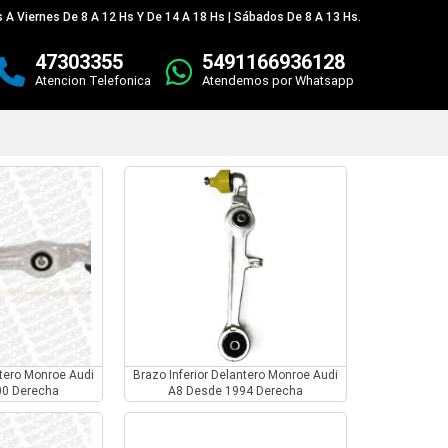
 A Viernes De 8 A 12 Hs Y De 14 A 18 Hs | Sábados De 8 A 13 Hs.
47303355
5491166936128
Atencion Telefonica
Atendemos por Whatsapp
ntero Monroe Audi
Brazo Inferior Delantero Monroe Audi
00 Derecha
A8 Desde 1994 Derecha