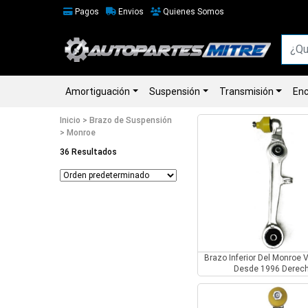
Pagos
Envios
Quienes Somos
Amortiguación
Suspensión
Transmisión
Enc
Inicio
>
Brazo de Suspensión
> Monroe
36 Resultados
Brazo Inferior Del Monroe 
Desde 1996 Derec